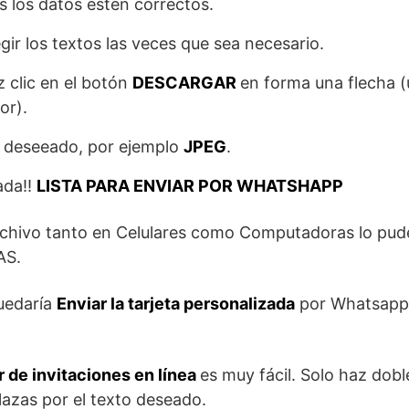
s los datos estén correctos.
gir los textos las veces que sea necesario.
az clic en el botón
DESCARGAR
en forma una flecha (
or).
o deseeado, por ejemplo
JPEG
.
ada!!
LISTA PARA ENVIAR POR WHATSHAPP
rchivo tanto en Celulares como Computadoras lo pude
AS.
quedaría
Enviar la tarjeta personalizada
por Whatsapp,
 de invitaciones en línea
es muy fácil. Solo haz doble
lazas por el texto deseado.