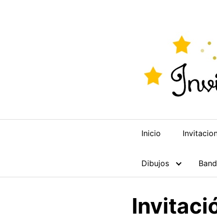
Saltar
al
contenido
Inicio
Invitaci
Dibujos
Band
Invitaci