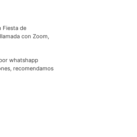
n Fiesta de
eollamada con Zoom,
s por whatshapp
aciones, recomendamos